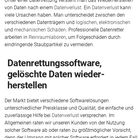
Unter einer Datenrettung versteht man das Wiederherstellen
von Daten nach einem
Datenverlust
. Ein
Datenverlust
kann
viele Ursachen haben. Man unterscheidet zwischen den
verschiedenen Datenträgern und
logischen
,
elektronischen
und
mechanischen Schäden
. Professionelle Datenretter
arbeiten in
Reinraumlaboren
, um Folgeschäden durch
eindringende Staubpartikel zu vermeiden.
Daten­rettungs­software,
gelöschte Daten wieder­
herstellen
Der Markt bietet verschiedene Softwarelösungen
unterschiedlicher Preisklasse und Qualität, die einfache und
zuverlässige Hilfe bei
Datenverlust
versprechen. Im
Allgemeinen raten wir unseren Kunden von der Nutzung
solcher Software ab oder raten zu größtmöglicher Vorsicht,
denn der Umgang mit solcher Software erfordert in jedem Fall